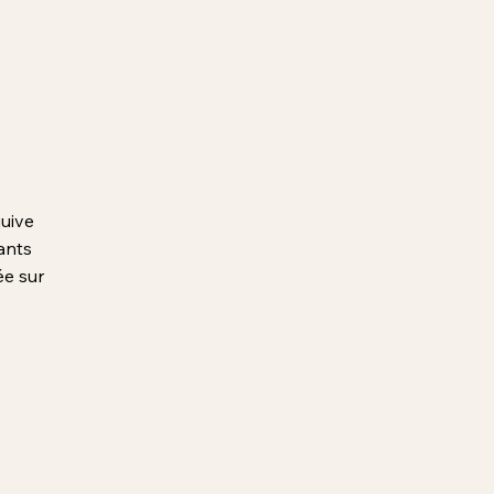
juive
ants
ée sur